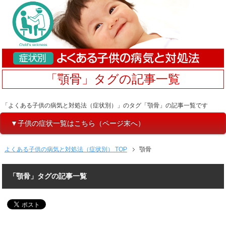
「顎骨」タグの記事一覧
「よくある子供の病気と対処法（症状別）」のタグ「顎骨」の記事一覧です
▼子供の症状一覧はこちら（ページ末へ）
よくある子供の病気と対処法（症状別） TOP
顎骨
「顎骨」タグの記事一覧