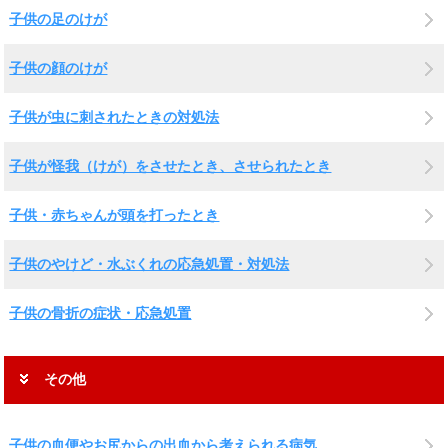
子供の足のけが
子供の顔のけが
子供が虫に刺されたときの対処法
子供が怪我（けが）をさせたとき、させられたとき
子供・赤ちゃんが頭を打ったとき
子供のやけど・水ぶくれの応急処置・対処法
子供の骨折の症状・応急処置
その他
子供の血便やお尻からの出血から考えられる病気