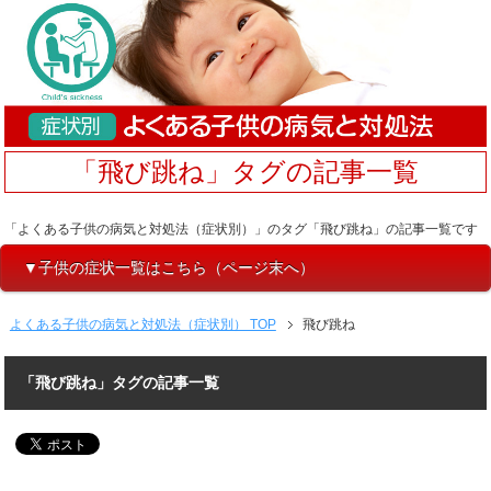
「飛び跳ね」タグの記事一覧
「よくある子供の病気と対処法（症状別）」のタグ「飛び跳ね」の記事一覧です
▼子供の症状一覧はこちら（ページ末へ）
よくある子供の病気と対処法（症状別） TOP
飛び跳ね
「飛び跳ね」タグの記事一覧