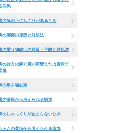
る病気
供の脇の下にしこりがあるとき
供の腰痛の原因と対処法
供の乗り物酔いの対策・予防と対処法
供の片方の腕と脚が痙攣または麻痺す
病気
供の爪を噛む癖
供の黄疸から考えられる病気
供のしゃっくりが止まらないとき
ちゃんの黄疸から考えられる病気