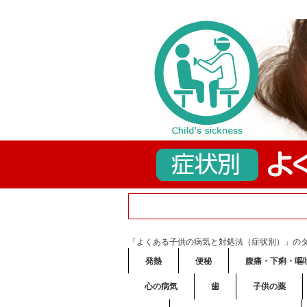
「よくある子供の病気と対処法（症状別）」の
発熱
便秘
腹痛・下痢・嘔
心の病気
歯
子供の薬