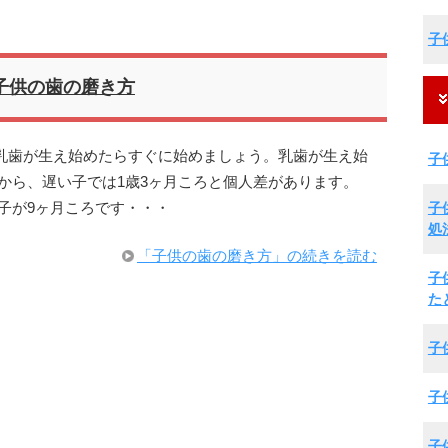
子
子供の歯の磨き方
乳歯が生え始めたらすぐに始めましょう。乳歯が生え始
子
から、遅い子では1歳3ヶ月ころと個人差があります。
子
子が9ヶ月ころです・・・
処
「子供の歯の磨き方」の続きを読む
子
た
子
子
子