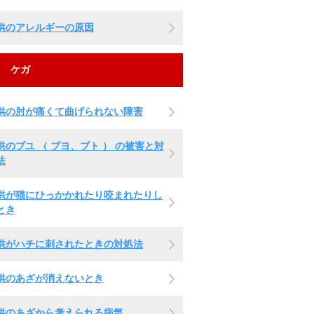
供のアレルギーの原因
ケガ
供の肘が痛くて曲げられない障害
供のブユ （ ブヨ、ブト ） の被害と対
法
供が猫にひっかかれたり咬まれたりし
とき
供がハチに刺されたときの対処法
供のあざが消えないとき
供のあざから考えられる病気