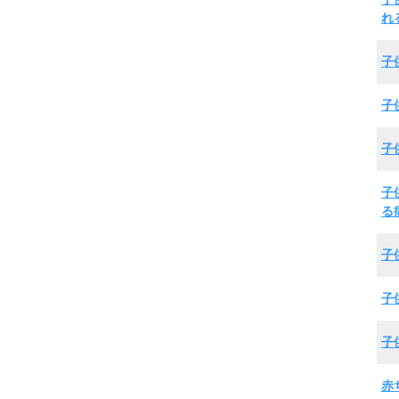
れ
子
子
子
子
る
子
子
子
赤