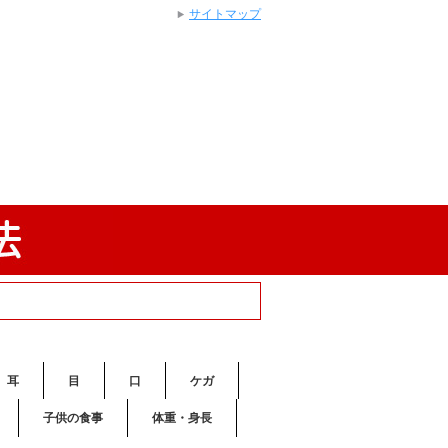
サイトマップ
耳
目
口
ケガ
子供の食事
体重・身長