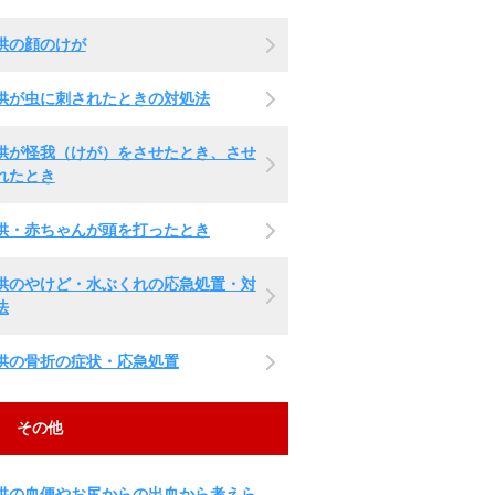
供の顔のけが
供が虫に刺されたときの対処法
供が怪我（けが）をさせたとき、させ
れたとき
供・赤ちゃんが頭を打ったとき
供のやけど・水ぶくれの応急処置・対
法
供の骨折の症状・応急処置
その他
供の血便やお尻からの出血から考えら