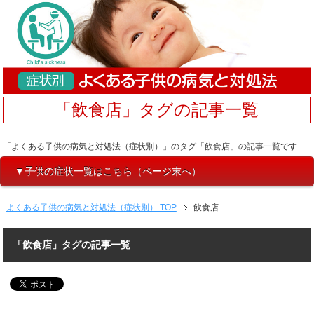
「飲食店」タグの記事一覧
「よくある子供の病気と対処法（症状別）」のタグ「飲食店」の記事一覧です
▼子供の症状一覧はこちら（ページ末へ）
よくある子供の病気と対処法（症状別） TOP
飲食店
「飲食店」タグの記事一覧