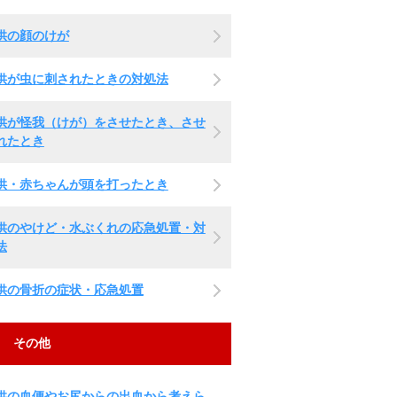
供の顔のけが
供が虫に刺されたときの対処法
供が怪我（けが）をさせたとき、させ
れたとき
供・赤ちゃんが頭を打ったとき
供のやけど・水ぶくれの応急処置・対
法
供の骨折の症状・応急処置
その他
供の血便やお尻からの出血から考えら