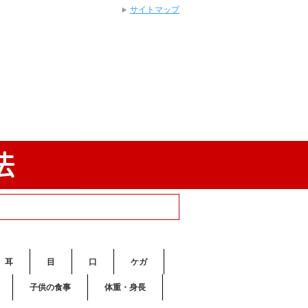
サイトマップ
耳
目
口
ケガ
子供の食事
体重・身長