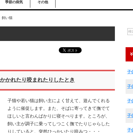
季節の病気
その他
飼い猫
子
かかれたり咬まれたりしたとき
子
子猫や若い猫は飼い主によく甘えて、遊んでくれる
子
ように催促します。また、そばに寄ってきて撫でて
子
ほしいと言わんばかりに寝そべります。ところが、
飼い主が調子に乗ってしつこく撫でたりじゃらした
子
りしていると、突然ひっかいたり咬みつ・・・