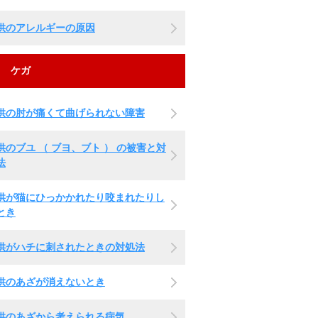
供のアレルギーの原因
ケガ
供の肘が痛くて曲げられない障害
供のブユ （ ブヨ、ブト ） の被害と対
法
供が猫にひっかかれたり咬まれたりし
とき
供がハチに刺されたときの対処法
供のあざが消えないとき
供のあざから考えられる病気