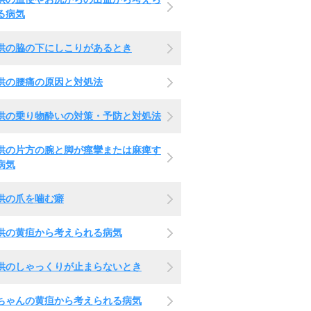
る病気
供の脇の下にしこりがあるとき
供の腰痛の原因と対処法
供の乗り物酔いの対策・予防と対処法
供の片方の腕と脚が痙攣または麻痺す
病気
供の爪を噛む癖
供の黄疸から考えられる病気
供のしゃっくりが止まらないとき
ちゃんの黄疸から考えられる病気