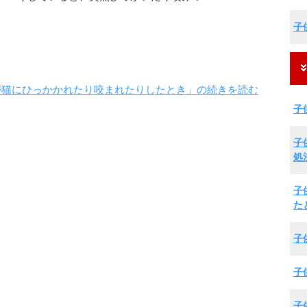
子
が猫にひっかかれたり咬まれたりしたとき」の続きを読む
子
子
処
子
た
子
子
子