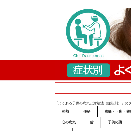
「よくある子供の病気と対処法（症状別）」の
発熱
便秘
腹痛・下痢・嘔
心の病気
歯
子供の薬