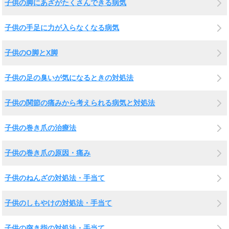
子供の脚にあざがたくさんできる病気
子供の手足に力が入らなくなる病気
子供のO脚とX脚
子供の足の臭いが気になるときの対処法
子供の関節の痛みから考えられる病気と対処法
子供の巻き爪の治療法
子供の巻き爪の原因・痛み
子供のねんざの対処法・手当て
子供のしもやけの対処法・手当て
子供の突き指の対処法・手当て