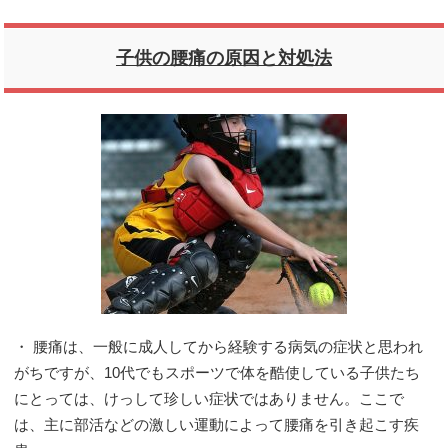
子供の腰痛の原因と対処法
・ 腰痛は、一般に成人してから経験する病気の症状と思われ
がちですが、10代でもスポーツで体を酷使している子供たち
にとっては、けっして珍しい症状ではありません。ここで
は、主に部活などの激しい運動によって腰痛を引き起こす疾