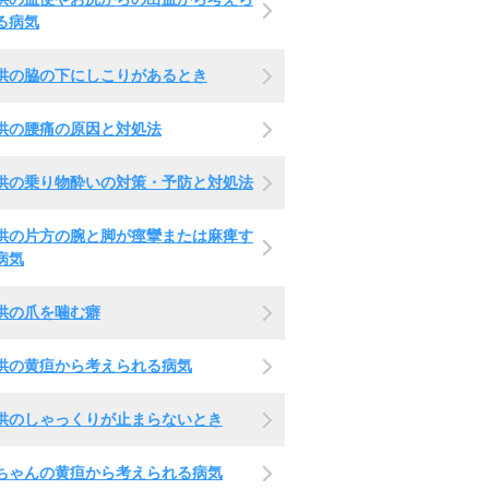
る病気
供の脇の下にしこりがあるとき
供の腰痛の原因と対処法
供の乗り物酔いの対策・予防と対処法
供の片方の腕と脚が痙攣または麻痺す
病気
供の爪を噛む癖
供の黄疸から考えられる病気
供のしゃっくりが止まらないとき
ちゃんの黄疸から考えられる病気