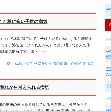
子
な？ 秋に多い子供の病気
期症状が風邪に似ていて、子供の患者が秋になると増加す
子
ります。溶連菌（ようれんきん）とは、咽頭など人の体
子
鎖球菌の略称です。ほ・・・
処
「風邪かな？ 秋に多い子供の病気」の続きを読む
子
た
子
荒れから考えられる病気
子
間の皮膚の表面を形成している角質層は、外界からの
子