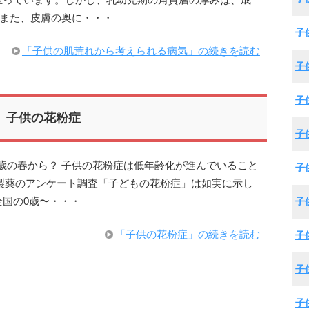
担っています。しかし、乳幼児期の角質層の厚みは、成
ん。また、皮膚の奥に・・・
子
「子供の肌荒れから考えられる病気」の続きを読む
子
子
子供の花粉症
子
3歳の春から？ 子供の花粉症は低年齢化が進んでいること
子
ート製薬のアンケート調査「子どもの花粉症」は如実に示し
国の0歳〜・・・
子
「子供の花粉症」の続きを読む
子
子
子