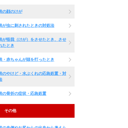
供の顔のけが
供が虫に刺されたときの対処法
供が怪我（けが）をさせたとき、させ
れたとき
供・赤ちゃんが頭を打ったとき
供のやけど・水ぶくれの応急処置・対
法
供の骨折の症状・応急処置
その他
供の血便やお尻からの出血から考えら