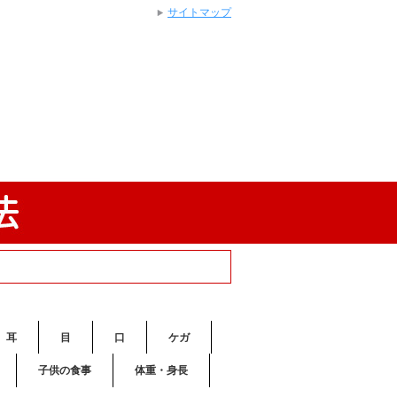
サイトマップ
耳
目
口
ケガ
子供の食事
体重・身長