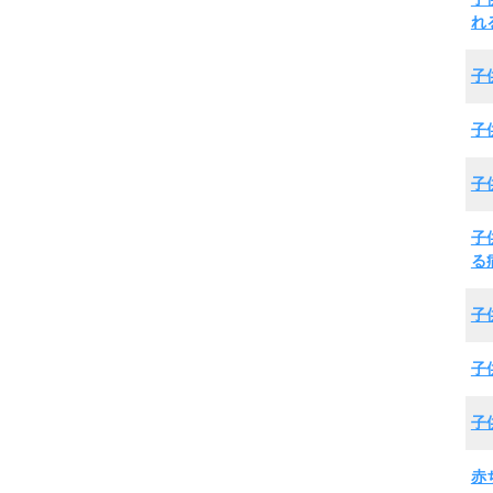
れ
子
子
子
子
る
子
子
子
赤