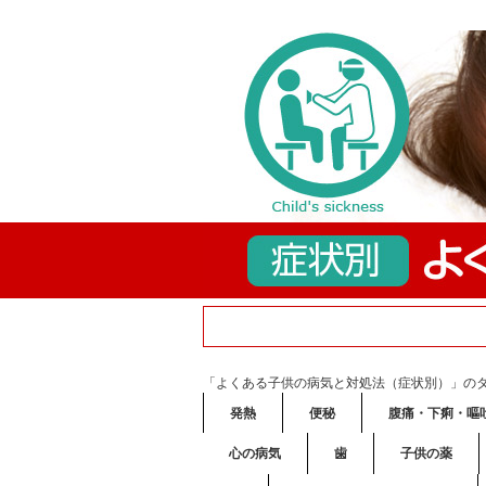
「よくある子供の病気と対処法（症状別）」の
発熱
便秘
腹痛・下痢・嘔
心の病気
歯
子供の薬