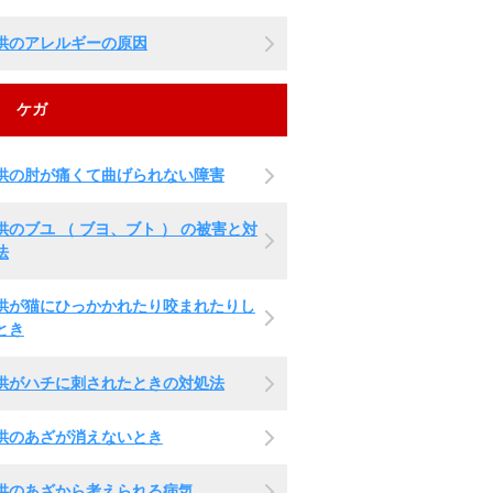
供のアレルギーの原因
ケガ
供の肘が痛くて曲げられない障害
供のブユ （ ブヨ、ブト ） の被害と対
法
供が猫にひっかかれたり咬まれたりし
とき
供がハチに刺されたときの対処法
供のあざが消えないとき
供のあざから考えられる病気