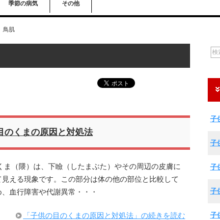
季節の病気
その他
鳥肌
子
目のくまの原因と対処法
子
くま（隈）は、下瞼（したまぶた）やその周辺の皮膚に
子
て見える現象です。この部分は体の他の部位と比較して
子
め、血行障害や代謝異常・・・
子
「子供の目のくまの原因と対処法」の続きを読む