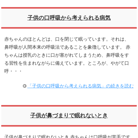
子供の口呼吸から考えられる病気
赤ちゃんのほとんどは、口を閉じて眠っています。それは、
鼻呼吸が人間本来の呼吸法であることを象徴しています。 赤
ちゃんは授乳のときに口が塞がれてしまうため、鼻呼吸をす
る習性を生まれながらに備えています。ところが、やがて口
呼・・・
「子供の口呼吸から考えられる病気」の続きを読む
子供が鼻づまりで眠れないとき
子供が鼻づまりで眠れないとき 赤ちゃんは口呼吸が苦手です