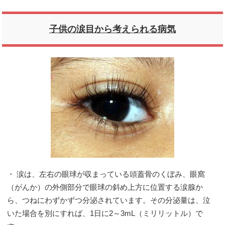
子供の涙目から考えられる病気
・ 涙は、左右の眼球が収まっている頭蓋骨のくぼみ、眼窩
（がんか）の外側部分で眼球の斜め上方に位置する涙腺か
ら、つねにわずかずつ分泌されています。その分泌量は、泣
いた場合を別にすれば、1日に2～3mL（ミリリットル）で