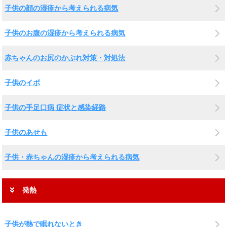
子供の顔の湿疹から考えられる病気
子供のお腹の湿疹から考えられる病気
赤ちゃんのお尻のかぶれ対策・対処法
子供のイボ
子供の手足口病 症状と感染経路
子供のあせも
子供・赤ちゃんの湿疹から考えられる病気
発熱
子供が熱で眠れないとき