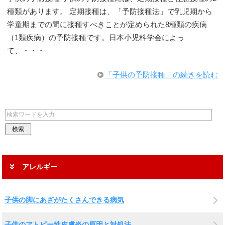
種類があります。 定期接種は、「予防接種法」で乳児期から
学童期までの間に接種すべきことが定められた8種類の疾病
（1類疾病）の予防接種です。日本小児科学会によっ
て、・・・
「子供の予防接種」の続きを読む
アレルギー
子供の脚にあざがたくさんできる病気
子供のアトピー性皮膚炎の原因と対処法