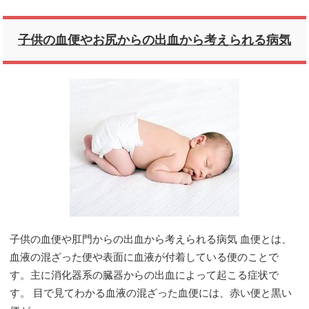
子供の血便やお尻からの出血から考えられる病気
子供の血便や肛門からの出血から考えられる病気 血便とは、
血液の混ざった便や表面に血液が付着している便のことで
す。主に消化器系の臓器からの出血によって起こる症状で
す。 目で見てわかる血液の混ざった血便には、赤い便と黒い