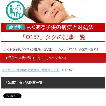
「O157」タグの記事一覧
「よくある子供の病気と対処法（症状別）」のタグ「O157」の記事一覧です
▼子供の症状一覧はこちら（ページ末へ）
よくある子供の病気と対処法（症状別） TOP
O157
「O157」タグの記事一覧