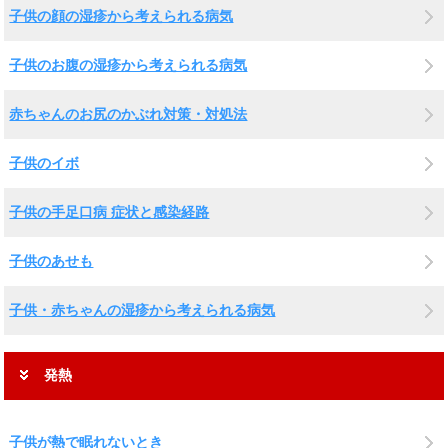
子供の顔の湿疹から考えられる病気
子供のお腹の湿疹から考えられる病気
赤ちゃんのお尻のかぶれ対策・対処法
子供のイボ
子供の手足口病 症状と感染経路
子供のあせも
子供・赤ちゃんの湿疹から考えられる病気
発熱
子供が熱で眠れないとき