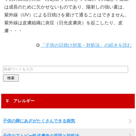
は成長のために欠かせないものであり、陽射しの強い夏は、
紫外線（UV）による日焼けを避けて通ることはできません。
紫外線は皮膚組織に炎症（日光皮膚炎）を起こしたり、皮
膚・・・
「子供の日焼け対策・対処法」の続きを読む
アレルギー
子供の脚にあざがたくさんできる病気
子供のアトピー性皮膚炎の原因と対処法