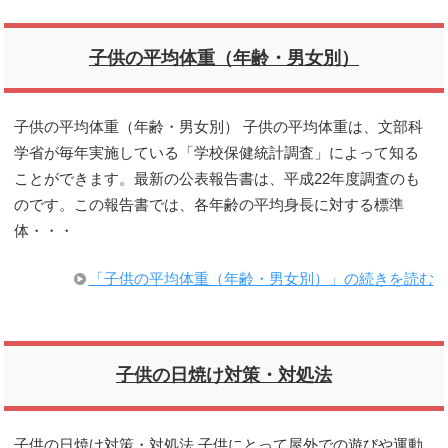
子供の平均体重（年齢・男女別）
子供の平均体重（年齢・男女別） 子供の平均体重は、文部科
学省が毎年実施している「学校保健統計調査」によって知る
ことができます。最新の公表報告書は、平成22年度調査のも
のです。この報告書では、各年齢の平均身長に対する標準
体・・・
「子供の平均体重（年齢・男女別）」の続きを読む
子供の日焼け対策・対処法
子供の日焼け対策・対処法 子供にとって屋外での遊びや運動